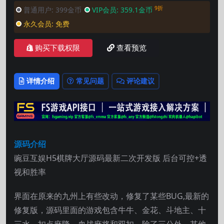
9折
普通用户:
399金币
VIP会员:
359.1金币
永久会员:
免费
购买下载权限
查看预览
详情介绍
常见问题
评论建议
源码介绍
豌豆互娱H5棋牌大厅源码最新二次开发版 后台可控+透
视和胜率
界面在原来的九州上有些改动，修复了某些BUG,最新的
修复版，源码里面的游戏包含牛牛、金花、斗地主、十
三水、扣点麻降、血战麻将和双扣，除了三公外，其他