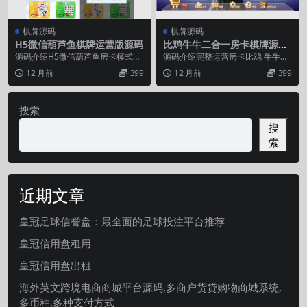
棋牌源码
棋牌源码
H5微信葫芦鱼棋牌运营版源码
比鸡牛牛二合一房卡棋牌源码
游戏平台
源码介绍H5微信葫芦鱼房卡模式玩
源码介绍完整运营房卡比鸡 牛牛棋
法，支持手机微信登陆，附带后台
牌源码完整组件 支持微信登录开房
12 月前
399
12 月前
399
管理系统，游戏平台...
这是比鸡牛/牛...
搜索
搜
索
近期文章
皇冠足球信誉盘：最全面的足球投注平台推荐
皇冠信用盘租用
皇冠信用盘出租
海外英文跨境电商商城平台源码,多商户货贷购物商城系统,
多币种,多种支付方式