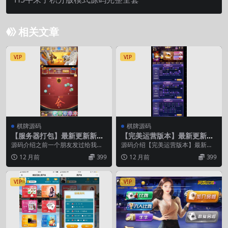
相关文章
VIP
VIP
棋牌源码
棋牌源码
【服务器打包】最新更新新版
【完美运营版本】最新更新新
龙虎H5源码组件+有加密需要
世界棋牌,俱乐部合伙人房卡模
源码介绍之前一个朋友发过给我，
源码介绍【完美运营版本】最新更
解密+有教程
式 新增德州 加锅牌9
今天又一个朋友发我这个，我看了
新新世界棋牌,俱乐部合伙人房卡模
12 月前
399
12 月前
399
下目录结构搭建都和士...
式 新增德州 加锅...
VIP
VIP