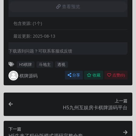
查看预览
包含资源:
(1个)
最近更新:
2025-08-13
下载遇到问题？可联系客服或反馈
H5棋牌
斗地主
透视
棋牌源码
分享
收藏
点赞(
0
)
上一篇
H5九州互娱房卡棋牌源码平台
下一篇
H5牛来了积分版模式源码完整全套