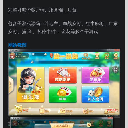
完整可编译客户端、服务端、后台
包含子游戏源码：斗地主、血战麻将、红中麻将、广东
麻将、捕-鱼、各种牛/牛、金花等多个子游戏
网站截图