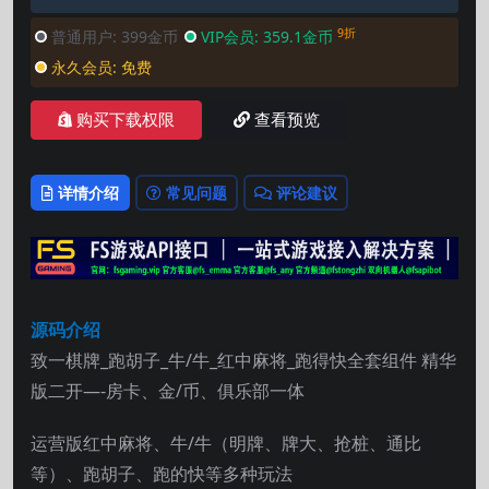
9折
普通用户:
399金币
VIP会员:
359.1金币
永久会员:
免费
购买下载权限
查看预览
详情介绍
常见问题
评论建议
源码介绍
致一棋牌_跑胡子_牛/牛_红中麻将_跑得快全套组件 精华
版二开—-房卡、金/币、俱乐部一体
运营版红中麻将、牛/牛（明牌、牌大、抢桩、通比
等）、跑胡子、跑的快等多种玩法