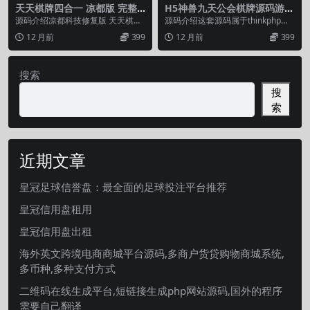
天天棋牌四合一 凉都版 完整
H5神兽九天公会棋牌源码游戏
全套
全套
源码介绍凉都科技修复版 天天棋牌
源码介绍这套源码属于thinkphp开
四合一 全套数据+双端安卓IOS 完
发，代码完整全开源，采用全新设
12 月前
399
12 月前
399
美搭建运营版...
计，界面非常...
搜索
搜
索
近期文章
皇冠足球信誉盘：最全面的足球投注平台推荐
皇冠信用盘租用
皇冠信用盘出租
海外英文跨境电商商城平台源码,多商户货贷购物商城系统,
多币种,多种支付方式
二维码在线生成平台,短链接生成php网站源码,国外的程序
需要自己翻译