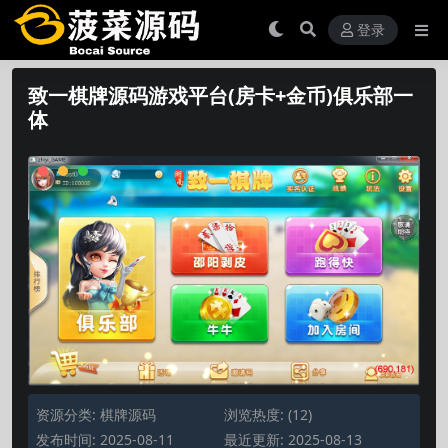
登录
致一棋牌源码游戏平台(房卡+金币)俱乐部一
体
资源分类:
棋牌源码
浏览热度: (12)
发布时间: 2025-08-11
最近更新: 2025-08-13