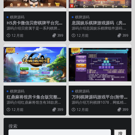
棋牌源码
棋牌源码
H5房卡微信贝密棋牌平台完整
息国娱乐棋牌游戏源码（房卡
全套源码
+金币+俱乐部）三种玩法模式
源码介绍贝密属于是一系列棋牌的
源码介绍息国娱乐棋牌组件源码 房
名称，其中包含了麻降、斗地主、
卡+金币+俱乐部+双端APP 完美版
12 月前
399
12 月前
399
德州等游戏，UI设计...
服务器运行环...
VIP
VIP
棋牌源码
棋牌源码
红鼎麻将馆房卡集合版完整源
万利棋牌源码游戏平台(附带全
码
民代理)
源码介绍红鼎麻将馆含有38款房卡
源码介绍万利棋牌1078，网狐精华
游戏，支持手机微信、帐号、游客
版二次开发，真钱游戏，附带全民
12 月前
399
12 月前
399
登陆，平台游戏分别...
代理网站截图下载...
搜索
搜