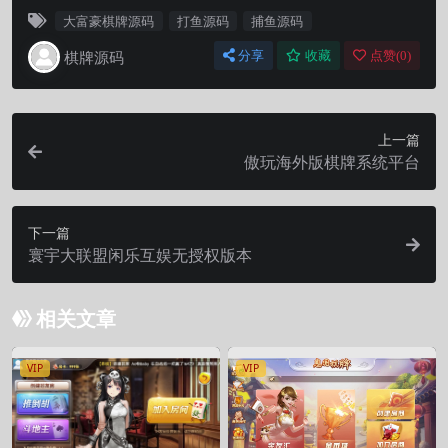
大富豪棋牌源码
打鱼源码
捕鱼源码
棋牌源码
分享
收藏
点赞(
0
)
上一篇
傲玩海外版棋牌系统平台
下一篇
寰宇大联盟闲乐互娱无授权版本
相关文章
VIP
VIP