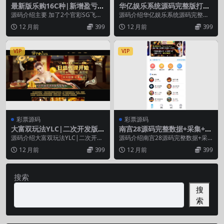
最新版乐购16C种|新增盈亏统
华亿娱乐系统源码完整版打包
计|修复机器人
分享下载
源码介绍主要 加了2个官彩SG飞
源码介绍华亿娱乐系统源码完整版
艇，新运乐，和一个系统彩新加坡2
打包分享下载，带有日工资功能，
12 月前
399
12 月前
399
8，系统彩28 ...
所以采集正常，包含有...
VIP
VIP
彩票源码
彩票源码
大富双玩法YLC|二次开发版|
南宫28源码完整数据+采集+机
WAP手机端自适应|修复|带教
器人+安装视频教程
源码介绍大富双玩法YLC|二次开发
源码介绍南宫28源码完整数据+采
程
版|WAP手机端自适应|修复|带教
集+机器人+安装视频教程安装还是
12 月前
399
12 月前
399
程安装说明：...
和以前发布的28...
搜索
搜
索