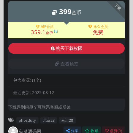
下载
399
金币
VIP会员
永久会员
359.1
免费
9折
金币
购买下载权限
查看预览
包含资源:
(1个)
最近更新:
2025-08-12
下载遇到问题？可联系客服或反馈
phpsduty
北京28
幸运28
菠菜源码网
分享
收藏
点赞(
0
)