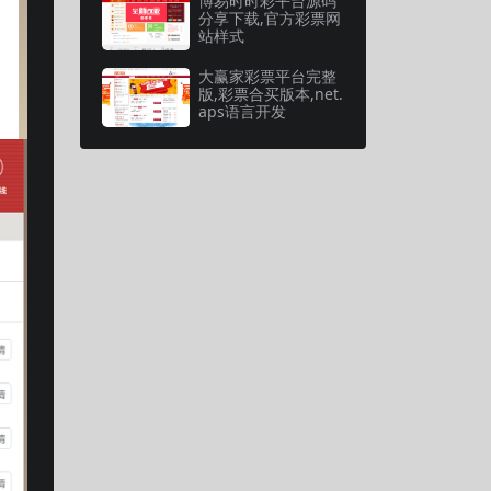
博易时时彩平台源码
分享下载,官方彩票网
站样式
大赢家彩票平台完整
版,彩票合买版本,net.
aps语言开发