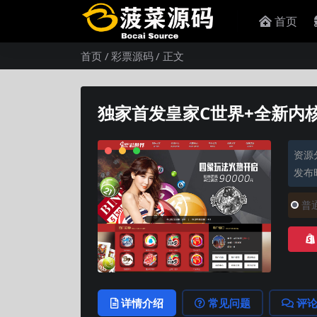
首页
首页
彩票源码
正文
独家首发皇家C世界+全新内
资源
发布时
普
详情介绍
常见问题
评