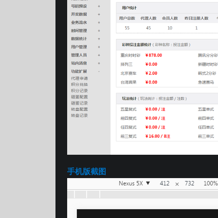
手机版截图