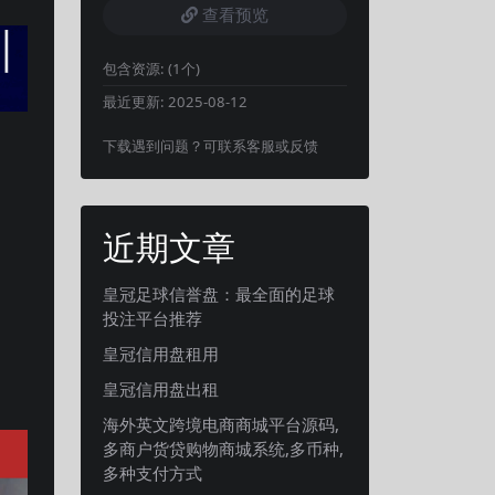
查看预览
包含资源:
(1个)
最近更新:
2025-08-12
下载遇到问题？可联系客服或反馈
近期文章
皇冠足球信誉盘：最全面的足球
投注平台推荐
皇冠信用盘租用
皇冠信用盘出租
海外英文跨境电商商城平台源码,
多商户货贷购物商城系统,多币种,
多种支付方式