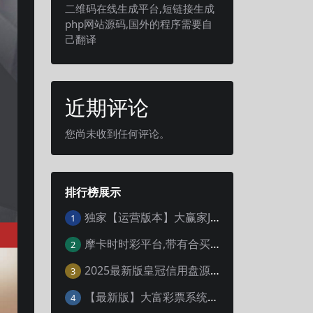
二维码在线生成平台,短链接生成
php网站源码,国外的程序需要自
己翻译
近期评论
您尚未收到任何评论。
排行榜展示
独家【运营版本】大赢家Java语言开发彩票系统
1
摩卡时时彩平台,带有合买彩票版+简单安装教程
2
2025最新版皇冠信用盘源码
3
【最新版】大富彩票系统源码最新完整版,采集正常,修复已知问题
4