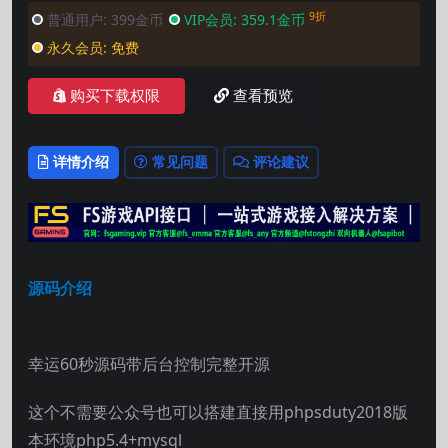
9折
普通用户:
399金币
VIP会员:
359.1金币
永久会员:
免费
购买下载权限
查看预览
详情介绍
常见问题
评论建议
源码介绍
幸运60秒源码带后台控制完整开源
这个不需要公众号也可以搭建直接用phpsduty2018版
本环境php5.4+mysql