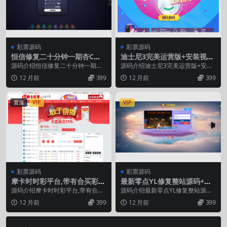
彩票源码
彩票源码
恒信修复二十分钟一期杏C二
迪士尼3完美运营版+安装视频
开版加KJ全修复
教程+采集修复教程
源码介绍恒信修复二十分钟一期杏C
源码介绍迪士尼3完美运营版+安装
二开版加KJ全修复杏C二开的已经修
教程+采集修复教程PHP系统，都是
12 月前
399
12 月前
399
复了二十分钟一...
从迪士尼1一直...
置顶
VIP
VIP
彩票源码
彩票源码
摩卡时时彩平台,带有合买彩票
最新零点YL修复整站源码+WA
版+简单安装教程
P手机端+修复采集+完整后台
源码介绍摩卡时时彩平台,带有合买
源码介绍最新零点YL修复整站源码+
功能+安装教程
彩票版+简单安装教程，彩种二十多
WAP手机端+修复采集+完整后台功
12 月前
399
12 月前
399
款，网站属于简单...
能+安装教程...