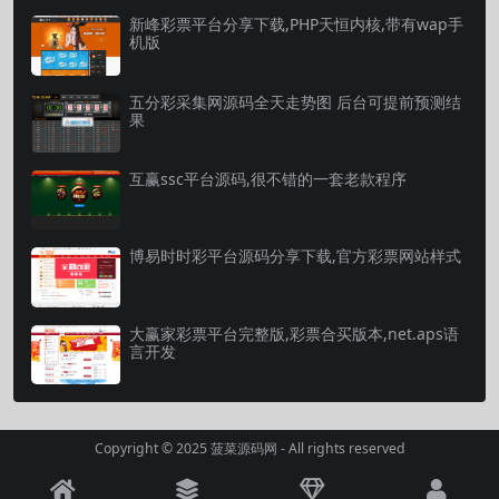
新峰彩票平台分享下载,PHP天恒内核,带有wap手
机版
五分彩采集网源码全天走势图 后台可提前预测结
果
互赢ssc平台源码,很不错的一套老款程序
博易时时彩平台源码分享下载,官方彩票网站样式
大赢家彩票平台完整版,彩票合买版本,net.aps语
言开发
Copyright © 2025
菠菜源码网
- All rights reserved