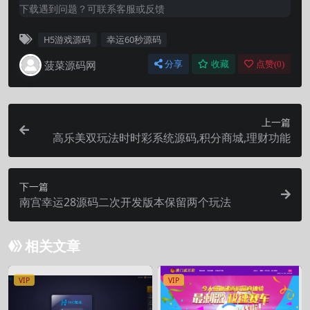
下载遇到问题？可联系客服或反馈
H5游戏源码
幸运60秒源码
菠菜源码网
分享
收藏
点赞(
0
)
上一篇
高乐美双玩法时时彩系统源码,积分商城,理财功能
下一篇
南宫幸运28源码二次开发版本保留两个玩法
相关文章
VIP
VIP