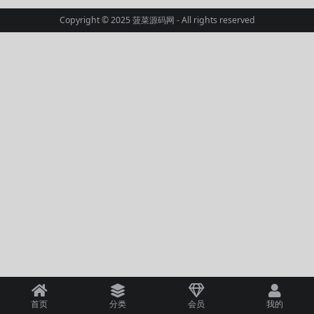
Copyright © 2025
菠菜源码网
- All rights reserved
首页
分类
会员
我的