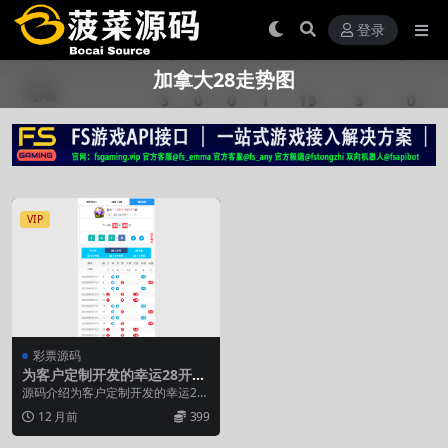
登录
加拿大28走势图
VIP
彩票源码
为客户定制开发的幸运28开奖
网源码,加拿大28走势图,幸运2
源码介绍为客户定制开发的幸运28
8计划开奖预测网站
开奖网源码，加拿大28走势图，幸
12 月前
399
运28计划开奖预...